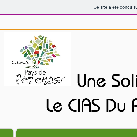
Ce site a été conçu su
Une Sol
Une Sol
Le CIAS Du
Le CIAS Du